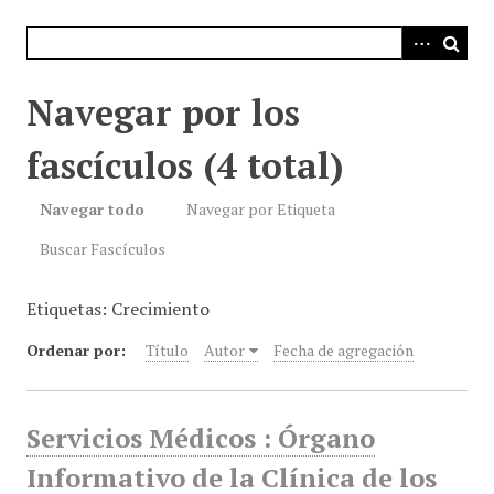
i
n
c
i
Navegar por los
p
a
fascículos (4 total)
l
Navegar todo
Navegar por Etiqueta
Buscar Fascículos
Etiquetas: Crecimiento
Ordenar por:
Título
Autor
Fecha de agregación
Servicios Médicos : Órgano
Informativo de la Clínica de los