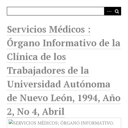
i
n
c
i
Servicios Médicos :
p
a
Órgano Informativo de la
l
Clínica de los
Trabajadores de la
Universidad Autónoma
de Nuevo León, 1994, Año
2, No 4, Abril