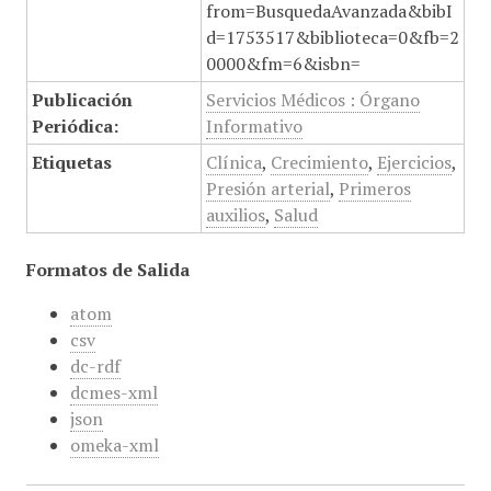
from=BusquedaAvanzada&bibI
d=1753517&biblioteca=0&fb=2
0000&fm=6&isbn=
Publicación
Servicios Médicos : Órgano
Periódica:
Informativo
Etiquetas
Clínica
,
Crecimiento
,
Ejercicios
,
Presión arterial
,
Primeros
auxilios
,
Salud
Formatos de Salida
atom
csv
dc-rdf
dcmes-xml
json
omeka-xml