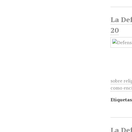
La Def
20
sobre reli
como encí
Etiquetas
La Def