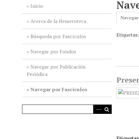
Nave
i
Inicio
n
Navegar
c
Acerca de la Hemeroteca
i
Etiquetas
p
Búsqueda por Fascículos
a
l
Navegar por Fondos
Navegar por Publicación
Periódica
Presen
Navegar por Fascículos
Etiquetas