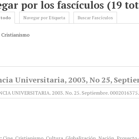
gar por los fascículos (19 tot
 todo
Navegar por Etiqueta
Buscar Fascículos
: Cristianismo
cia Universitaria, 2003, No 25, Septi
:
Cine
,
Cristianismo
,
Cultura
,
Globalización
,
Nación
,
Proyecto 