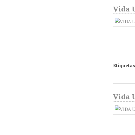
Vida U
Etiquetas
Vida U