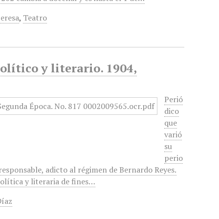
teresa
,
Teatro
lítico y literario. 1904,
Perió
dico
que
varió
su
perio
 responsable, adicto al régimen de Bernardo Reyes.
lítica y literaria de fines…
Díaz