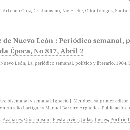
:
Artemio Cruz
,
Cristianismo
,
Nietzsche
,
Odontólogos
,
Santa 
 de Nuevo León : Periódico semanal, po
a Época, No 817, Abril 2
ntre bisemanal y semanal. Ignacio J. Mendoza su primer editor
on Aurelio Lartigue y Manuel Barrero Argüelles. Publicación po
:
Azahares
,
Cristianismo
,
Fiesta cívica
,
Judas
,
Jueces
,
Porfirio 