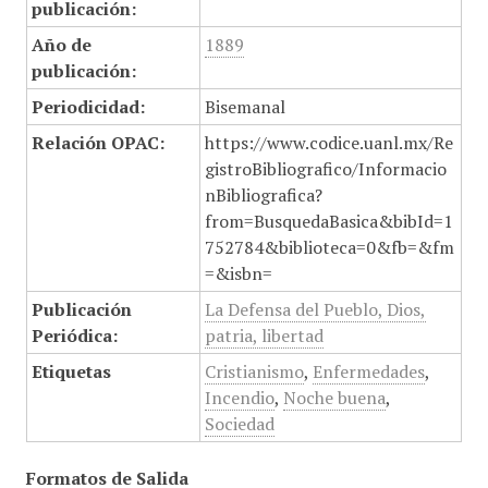
publicación:
Año de
1889
publicación:
Periodicidad:
Bisemanal
Relación OPAC:
https://www.codice.uanl.mx/Re
gistroBibliografico/Informacio
nBibliografica?
from=BusquedaBasica&bibId=1
752784&biblioteca=0&fb=&fm
=&isbn=
Publicación
La Defensa del Pueblo, Dios,
Periódica:
patria, libertad
Etiquetas
Cristianismo
,
Enfermedades
,
Incendio
,
Noche buena
,
Sociedad
Formatos de Salida