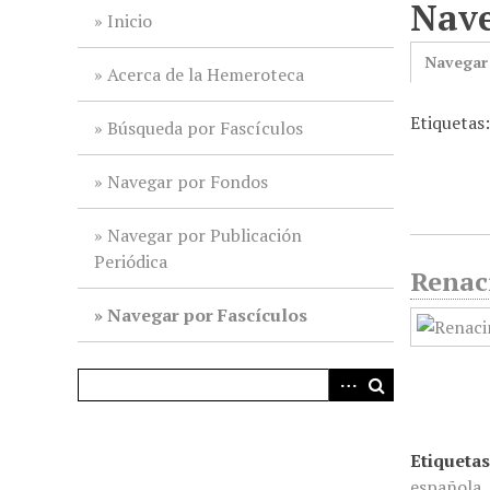
Nave
i
Inicio
n
Navegar
c
Acerca de la Hemeroteca
i
Etiquetas:
p
Búsqueda por Fascículos
a
l
Navegar por Fondos
Navegar por Publicación
Periódica
Renaci
Navegar por Fascículos
Etiquetas
española