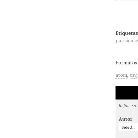
Etiquetas
parisiens
Formatos 
atom
,
csv
Refine su
Autor