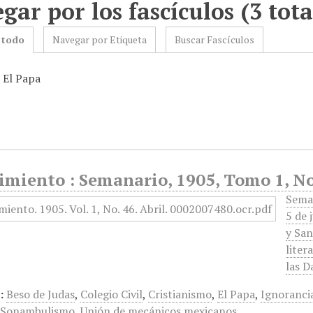
gar por los fascículos (3 tota
 todo
Navegar por Etiqueta
Buscar Fascículos
 El Papa
miento : Semanario, 1905, Tomo 1, No 
Seman
5 de 
y San
liter
las 
:
Beso de Judas
,
Colegio Civil
,
Cristianismo
,
El Papa
,
Ignoranci
,
Sonambulismo
,
Unión de mecánicos mexicanos