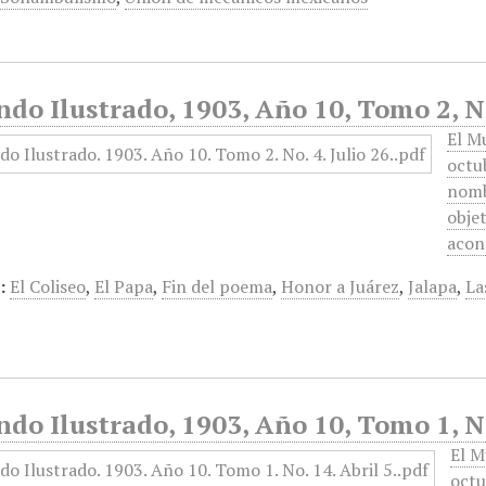
do Ilustrado, 1903, Año 10, Tomo 2, No
El M
octu
nomb
obje
acon
:
El Coliseo
,
El Papa
,
Fin del poema
,
Honor a Juárez
,
Jalapa
,
La
do Ilustrado, 1903, Año 10, Tomo 1, No
El M
octu