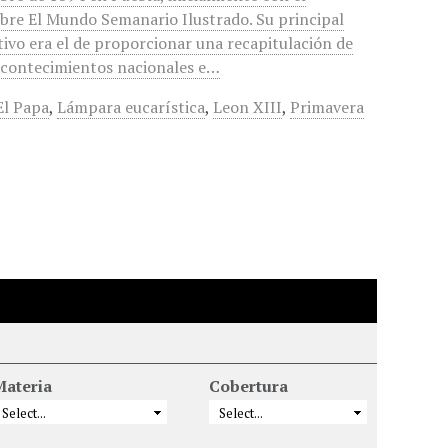
re El Mundo Semanario Ilustrado. Su principal
tivo era el de proporcionar una recapitulación de
acontecimientos nacionales e…
El Papa
,
Lámpara eucarística
,
Leon XIII
,
Primavera
Materia
Cobertura