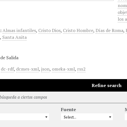
nomb
obje
los 
:
Almas infantiles
,
Cristo Dios
,
Cristo Hombre
,
Días de Roma
,
e
,
Santa Anita
de Salida
,
dc-rdf
,
dcmes-xml
,
json
,
omeka-xml
,
rss2
Refine search
 búsqueda a ciertos campos
Fuente