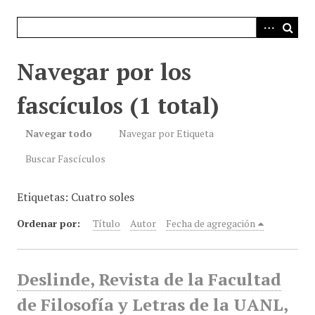
i
n
c
i
Navegar por los
p
a
fascículos (1 total)
l
Navegar todo
Navegar por Etiqueta
Buscar Fascículos
Etiquetas: Cuatro soles
Ordenar por:
Título
Autor
Fecha de agregación
Deslinde, Revista de la Facultad
de Filosofía y Letras de la UANL,