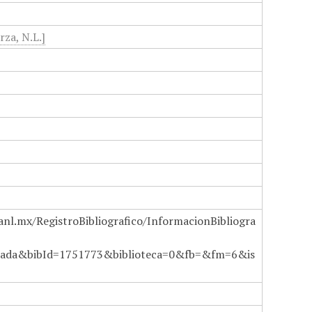
rza, N.L.]
anl.mx/RegistroBibliografico/InformacionBibliogra
ada&bibId=1751773&biblioteca=0&fb=&fm=6&is