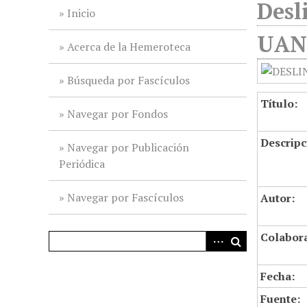
Desl
i
Inicio
n
UANL
c
Acerca de la Hemeroteca
i
p
Búsqueda por Fascículos
a
Título:
l
Navegar por Fondos
Descripc
Navegar por Publicación
Periódica
Navegar por Fascículos
Autor:
Colabor
Fecha:
Fuente: