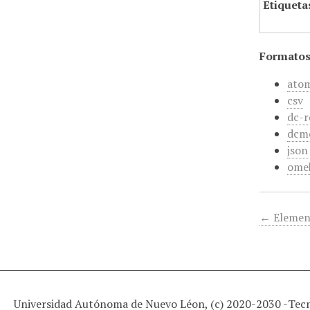
Etiqueta
Formatos
ato
csv
dc-r
dcm
json
ome
← Elemen
Universidad Autónoma de Nuevo Léon, (c) 2020-2030 -
Tec