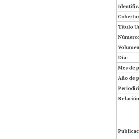
Identifi
Cobertur
Título U
Número
Volumen
Día:
Mes de p
Año de p
Periodic
Relació
Publicac