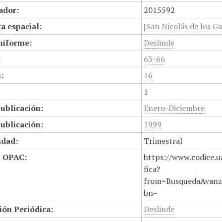
cador:
2015592
a espacial:
[San Nicolás de los Ga
niforme:
Deslinde
:
63-66
:
16
1
ublicación:
Enero-Diciembre
ublicación:
1999
idad:
Trimestral
n OPAC:
https://www.codice.u
fica?
from=BusquedaAvanz
bn=
ión Periódica:
Deslinde