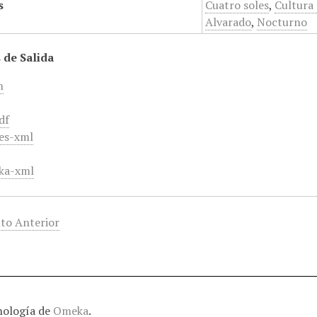
s
Cuatro soles
,
Cultura
Alvarado
,
Nocturno
 de Salida
m
df
es-xml
ka-xml
to Anterior
nología de
Omeka
.