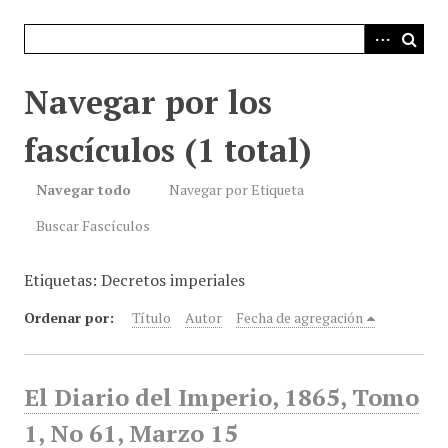
i
n
c
i
Navegar por los
p
a
fascículos (1 total)
l
Navegar todo
Navegar por Etiqueta
Buscar Fascículos
Etiquetas: Decretos imperiales
Ordenar por:
Título
Autor
Fecha de agregación
El Diario del Imperio, 1865, Tomo
1, No 61, Marzo 15