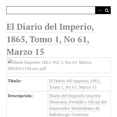
i
n
c
i
El Diario del Imperio,
p
a
1865, Tomo 1, No 61,
l
Marzo 15
Título:
El Diario del Imperio, 1865,
Tomo 1, No 61, Marzo 15
Descripción:
Diario del Segundo Imperio
Mexicano. Periódico Oficial del
Emperador Maximiliano de
Habsburgo. Contiene