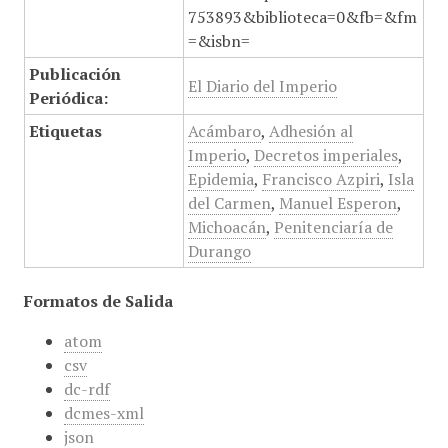
753893&biblioteca=0&fb=&fm
=&isbn=
Publicación
El Diario del Imperio
Periódica:
Etiquetas
Acámbaro
,
Adhesión al
Imperio
,
Decretos imperiales
,
Epidemia
,
Francisco Azpiri
,
Isla
del Carmen
,
Manuel Esperon
,
Michoacán
,
Penitenciaría de
Durango
Formatos de Salida
atom
csv
dc-rdf
dcmes-xml
json