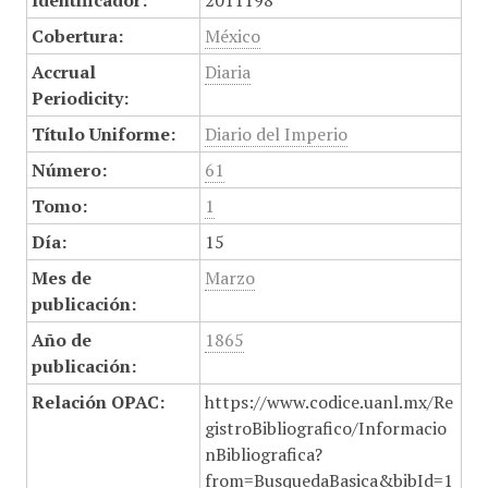
Identificador:
2011198
Cobertura:
México
Accrual
Diaria
Periodicity:
Título Uniforme:
Diario del Imperio
Número:
61
Tomo:
1
Día:
15
Mes de
Marzo
publicación:
Año de
1865
publicación:
Relación OPAC:
https://www.codice.uanl.mx/Re
gistroBibliografico/Informacio
nBibliografica?
from=BusquedaBasica&bibId=1