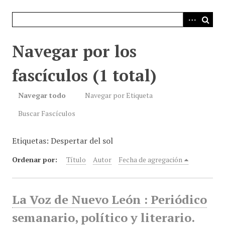
i
n
c
i
Navegar por los
p
a
fascículos (1 total)
l
Navegar todo
Navegar por Etiqueta
Buscar Fascículos
Etiquetas: Despertar del sol
Ordenar por:
Título
Autor
Fecha de agregación
La Voz de Nuevo León : Periódico
semanario, político y literario.