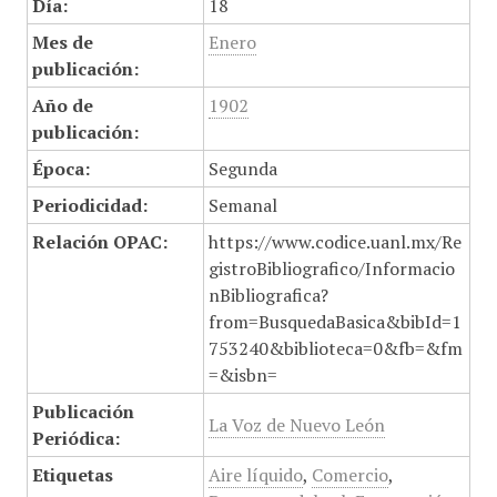
Día:
18
Mes de
Enero
publicación:
Año de
1902
publicación:
Época:
Segunda
Periodicidad:
Semanal
Relación OPAC:
https://www.codice.uanl.mx/Re
gistroBibliografico/Informacio
nBibliografica?
from=BusquedaBasica&bibId=1
753240&biblioteca=0&fb=&fm
=&isbn=
Publicación
La Voz de Nuevo León
Periódica:
Etiquetas
Aire líquido
,
Comercio
,