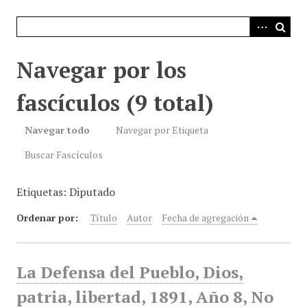
i
n
c
i
Navegar por los
p
a
fascículos (9 total)
l
Navegar todo
Navegar por Etiqueta
Buscar Fascículos
Etiquetas: Diputado
Ordenar por:
Título
Autor
Fecha de agregación
La Defensa del Pueblo, Dios,
patria, libertad, 1891, Año 8, No