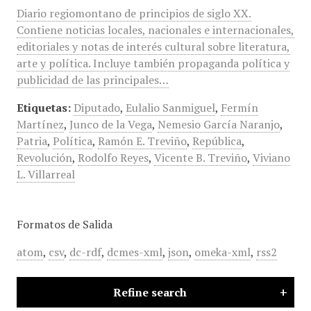
Diario regiomontano de principios de siglo XX.
Contiene noticias locales, nacionales e internacionales,
editoriales y notas de interés cultural sobre literatura,
arte y política. Incluye también propaganda política y
publicidad de las principales…
Etiquetas:
Diputado
,
Eulalio Sanmiguel
,
Fermín
Martínez
,
Junco de la Vega
,
Nemesio García Naranjo
,
Patria
,
Política
,
Ramón E. Treviño
,
República
,
Revolución
,
Rodolfo Reyes
,
Vicente B. Treviño
,
Viviano
L. Villarreal
Formatos de Salida
atom
,
csv
,
dc-rdf
,
dcmes-xml
,
json
,
omeka-xml
,
rss2
Refine search