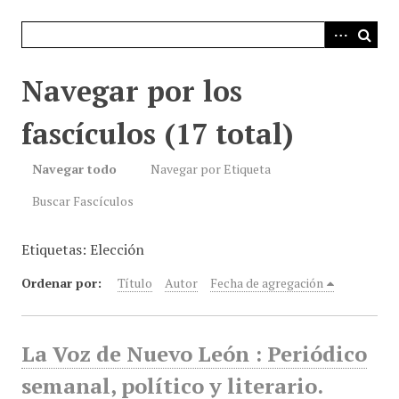
i
n
c
i
Navegar por los
p
a
fascículos (17 total)
l
Navegar todo
Navegar por Etiqueta
Buscar Fascículos
Etiquetas: Elección
Ordenar por:
Título
Autor
Fecha de agregación
La Voz de Nuevo León : Periódico
semanal, político y literario.