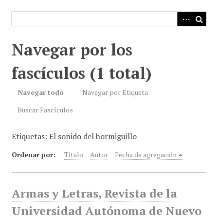
i
n
c
i
Navegar por los
p
a
fascículos (1 total)
l
Navegar todo
Navegar por Etiqueta
Buscar Fascículos
Etiquetas: El sonido del hormiguillo
Ordenar por:
Título
Autor
Fecha de agregación
Armas y Letras, Revista de la
Universidad Autónoma de Nuevo