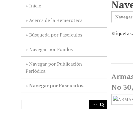
Nave
i
Inicio
n
Navegar
c
Acerca de la Hemeroteca
i
Etiquetas:
p
Búsqueda por Fascículos
a
l
Navegar por Fondos
Navegar por Publicación
Periódica
Armas
Navegar por Fascículos
No 30