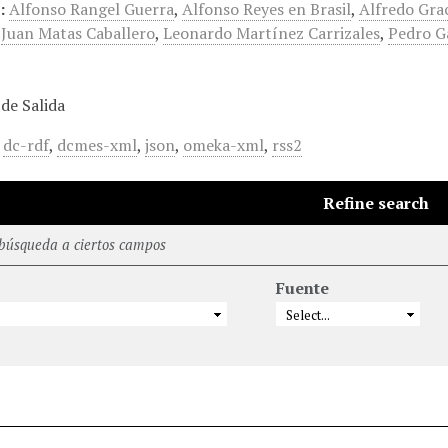
:
Alfonso Rangel Guerra
,
Alfonso Reyes en Brasil
,
Alfredo Gra
,
Juan Matas Caballero
,
Leonardo Martínez Carrizales
,
Pedro G
de Salida
,
dc-rdf
,
dcmes-xml
,
json
,
omeka-xml
,
rss2
Refine search
 búsqueda a ciertos campos
Fuente