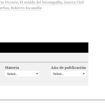
cia Vicente
,
El sonido del hormiguillo
,
Guerra Civil
arfias
,
Roberto Escamilla
Materia
Año de publicación