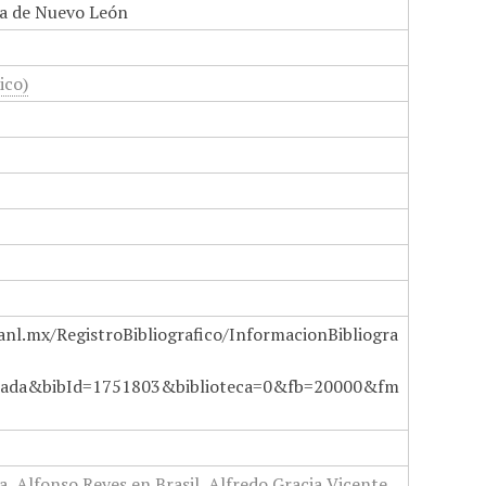
a de Nuevo León
ico)
anl.mx/RegistroBibliografico/InformacionBibliogra
ada&bibId=1751803&biblioteca=0&fb=20000&fm
a
,
Alfonso Reyes en Brasil
,
Alfredo Gracia Vicente
,