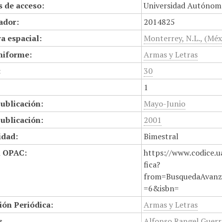
 de acceso:
Universidad Autónom
cador:
2014825
a espacial:
Monterrey, N.L., (Méx
niforme:
Armas y Letras
:
30
1
ublicación:
Mayo-Junio
ublicación:
2001
idad:
Bimestral
n OPAC:
https://www.codice.u
fica?
from=BusquedaAvanz
=6&isbn=
ión Periódica:
Armas y Letras
s
Alfonso Rangel Guerr