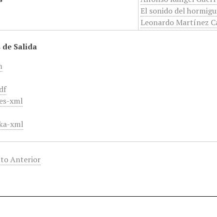
El sonido del hormigu
Leonardo Martínez Ca
 de Salida
m
df
es-xml
ka-xml
to Anterior