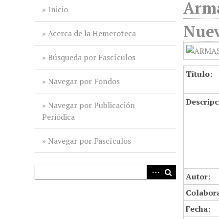
Arma
i
Inicio
n
Nuev
c
Acerca de la Hemeroteca
i
p
Búsqueda por Fascículos
a
Título:
l
Navegar por Fondos
Descripc
Navegar por Publicación
Periódica
Navegar por Fascículos
Autor:
Colabor
Fecha: