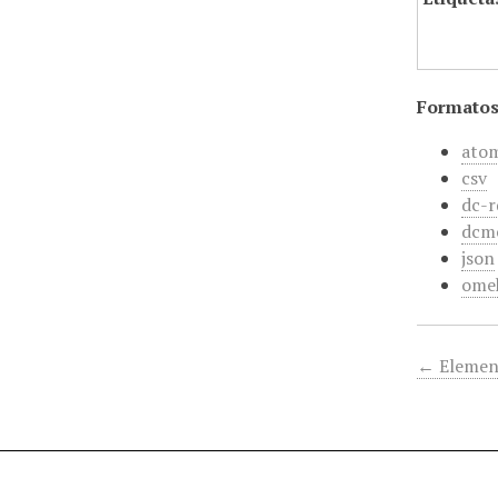
Formatos
ato
csv
dc-r
dcm
json
ome
← Elemen