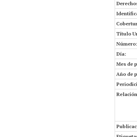
Derechos
Identifi
Cobertur
Título U
Número
Día:
Mes de p
Año de p
Periodic
Relació
Publicac
Etiqueta