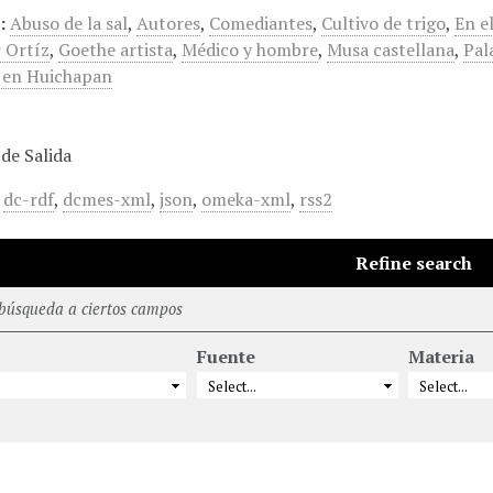
:
Abuso de la sal
,
Autores
,
Comediantes
,
Cultivo de trigo
,
En e
 Ortíz
,
Goethe artista
,
Médico y hombre
,
Musa castellana
,
Pal
 en Huichapan
de Salida
,
dc-rdf
,
dcmes-xml
,
json
,
omeka-xml
,
rss2
Refine search
 búsqueda a ciertos campos
Fuente
Materia