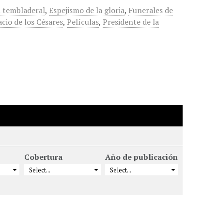
l tembladeral
,
Espejismo de la gloria
,
Funerales de
acio de los Césares
,
Películas
,
Presidente de la
Cobertura
Año de publicación