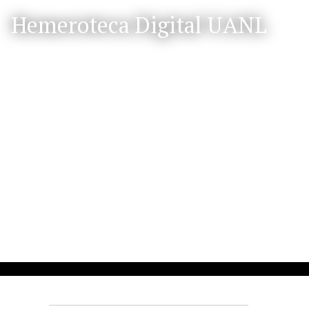
S
Hemeroteca Digital UANL
a
l
t
a
r
a
l
c
o
n
t
e
n
i
d
o
p
r