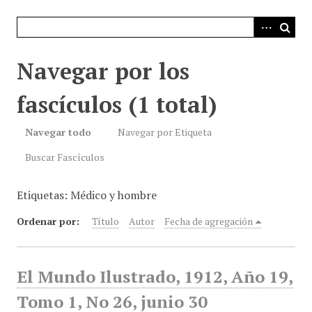
i
n
c
i
Navegar por los
p
a
fascículos (1 total)
l
Navegar todo
Navegar por Etiqueta
Buscar Fascículos
Etiquetas: Médico y hombre
Ordenar por:
Título
Autor
Fecha de agregación
El Mundo Ilustrado, 1912, Año 19,
Tomo 1, No 26, junio 30