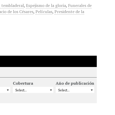
l tembladeral
,
Espejismo de la gloria
,
Funerales de
acio de los Césares
,
Películas
,
Presidente de la
Cobertura
Año de publicación