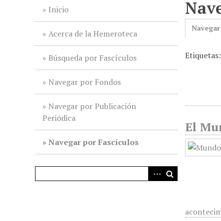
Nave
i
Inicio
n
Navegar
c
Acerca de la Hemeroteca
i
Etiquetas:
p
Búsqueda por Fascículos
a
l
Navegar por Fondos
Navegar por Publicación
Periódica
El Mun
Navegar por Fascículos
acontecim