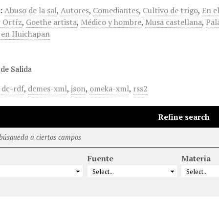
:
Abuso de la sal
,
Autores
,
Comediantes
,
Cultivo de trigo
,
En e
 Ortíz
,
Goethe artista
,
Médico y hombre
,
Musa castellana
,
Pal
 en Huichapan
de Salida
,
dc-rdf
,
dcmes-xml
,
json
,
omeka-xml
,
rss2
Refine search
 búsqueda a ciertos campos
Fuente
Materia