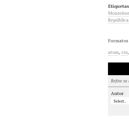
Etiquetas
Monseñor
República
Formatos 
atom
,
csv
Refine su
Autor