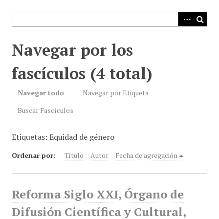
i
n
c
i
Navegar por los
p
a
fascículos (4 total)
l
Navegar todo
Navegar por Etiqueta
Buscar Fascículos
Etiquetas: Equidad de género
Ordenar por:
Título
Autor
Fecha de agregación
Reforma Siglo XXI, Órgano de
Difusión Científica y Cultural,