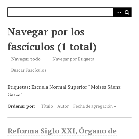
i
n
c
i
Navegar por los
p
a
fascículos (1 total)
l
Navegar todo
Navegar por Etiqueta
Buscar Fascículos
Etiquetas: Escuela Normal Superior " Moisés Sáenz
Garza"
Ordenar por:
Título
Autor
Fecha de agregación
Reforma Siglo XXI, Órgano de