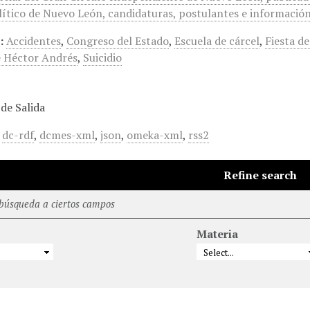
ítico de Nuevo León, candidaturas, postulantes e información 
:
Accidentes
,
Congreso del Estado
,
Escuela de cárcel
,
Fiesta de
 Héctor Andrés
,
Suicidio
de Salida
,
dc-rdf
,
dcmes-xml
,
json
,
omeka-xml
,
rss2
Refine search
 búsqueda a ciertos campos
Materia