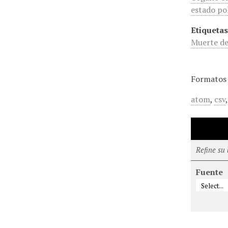
estado pol
Etiquetas
Muerte de
Formatos 
atom
,
csv
Refine su
Fuente