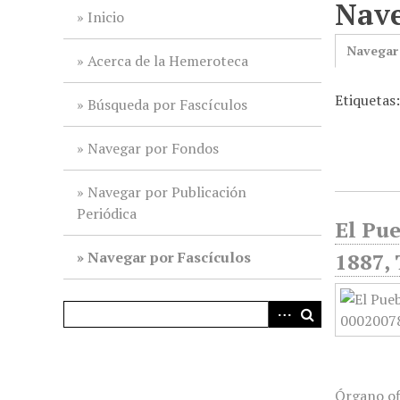
Nave
i
Inicio
n
Navegar
c
Acerca de la Hemeroteca
i
Etiquetas:
p
Búsqueda por Fascículos
a
l
Navegar por Fondos
Navegar por Publicación
Periódica
El Pue
Navegar por Fascículos
1887, 
Órgano of