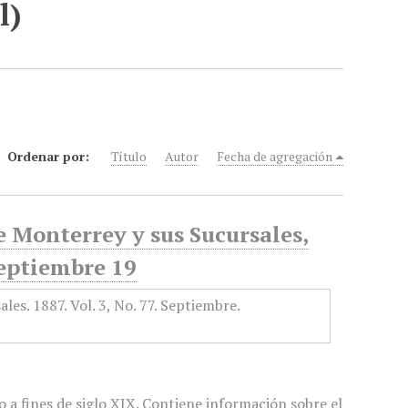
l)
Ordenar por:
Título
Autor
Fecha de agregación
e Monterrey y sus Sucursales,
Septiembre 19
 a fines de siglo XIX. Contiene información sobre el