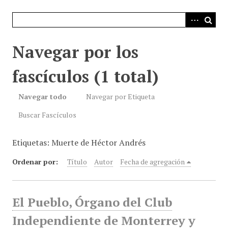
i
n
c
i
Navegar por los
p
a
fascículos (1 total)
l
Navegar todo
Navegar por Etiqueta
Buscar Fascículos
Etiquetas: Muerte de Héctor Andrés
Ordenar por:
Título
Autor
Fecha de agregación
El Pueblo, Órgano del Club
Independiente de Monterrey y