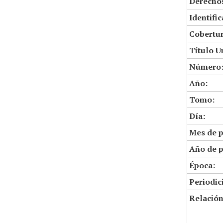
Derechos
Identifi
Cobertur
Título U
Número
Año:
Tomo:
Día:
Mes de p
Año de p
Época:
Periodic
Relació