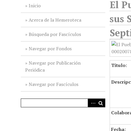
El P
i
Inicio
n
sus 
c
Acerca de la Hemeroteca
i
Sept
p
Búsqueda por Fascículos
a
l
Navegar por Fondos
Navegar por Publicación
Título:
Periódica
Descripc
Navegar por Fascículos
Colabor
Fecha: