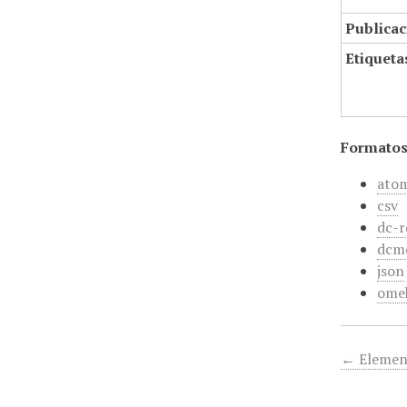
Publicac
Etiqueta
Formatos
ato
csv
dc-r
dcm
json
ome
← Elemen