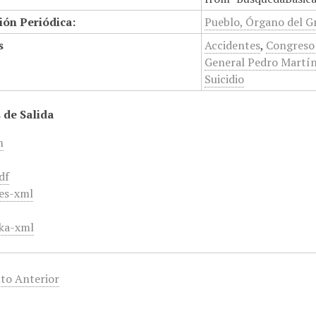
ión Periódica:
Pueblo, Órgano del G
s
Accidentes
,
Congreso 
General Pedro Martí
Suicidio
 de Salida
m
df
es-xml
ka-xml
to Anterior