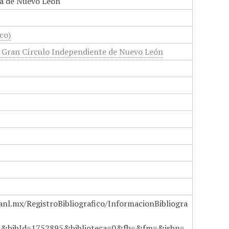
a de Nuevo León
co)
l Gran Círculo Independiente de Nuevo León
anl.mx/RegistroBibliografico/InformacionBibliogra
a&bibId=1752895&biblioteca=0&fb=&fm=&isbn=