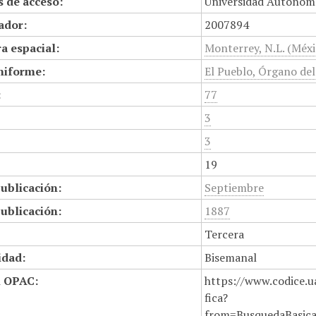
 de acceso:
Universidad Autónom
cador:
2007894
a espacial:
Monterrey, N.L. (Méxi
niforme:
El Pueblo, Órgano de
:
77
3
3
19
ublicación:
Septiembre
ublicación:
1887
Tercera
idad:
Bisemanal
n OPAC:
https://www.codice.u
fica?
from=BusquedaBasic