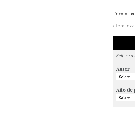
Formatos 
atom
,
csv
Refine su
Autor
Año de 