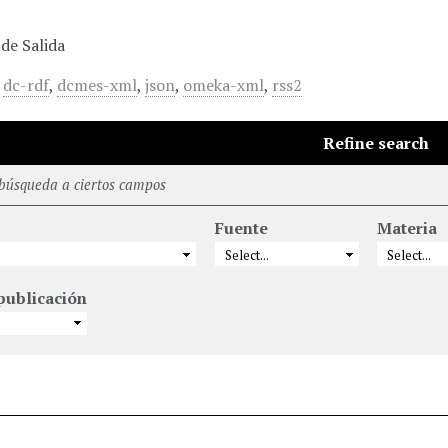
de Salida
,
dc-rdf
,
dcmes-xml
,
json
,
omeka-xml
,
rss2
Refine search
 búsqueda a ciertos campos
Fuente
Materia
publicación