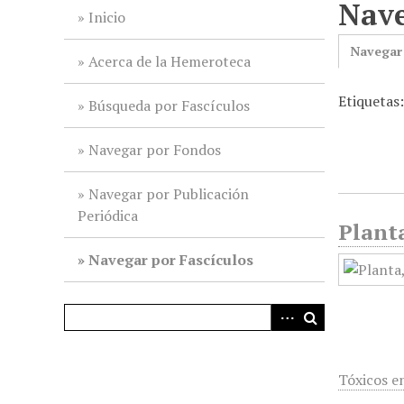
Nave
i
Inicio
n
Navegar
c
Acerca de la Hemeroteca
i
Etiquetas
p
Búsqueda por Fascículos
a
l
Navegar por Fondos
Navegar por Publicación
Periódica
Plant
Navegar por Fascículos
Tóxicos e