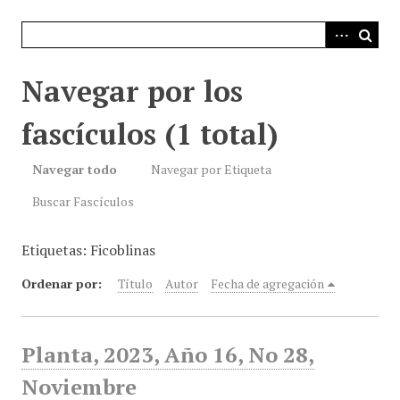
i
n
c
i
Navegar por los
p
a
fascículos (1 total)
l
Navegar todo
Navegar por Etiqueta
Buscar Fascículos
Etiquetas: Ficoblinas
Ordenar por:
Título
Autor
Fecha de agregación
Planta, 2023, Año 16, No 28,
Noviembre