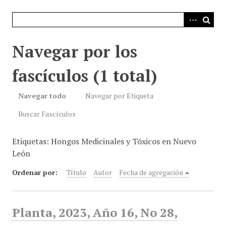
i
n
c
i
Navegar por los
p
a
fascículos (1 total)
l
Navegar todo
Navegar por Etiqueta
Buscar Fascículos
Etiquetas: Hongos Medicinales y Tóxicos en Nuevo
León
Ordenar por:
Título
Autor
Fecha de agregación
Planta, 2023, Año 16, No 28,