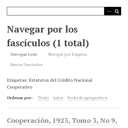
i
n
c
i
Navegar por los
p
a
fascículos (1 total)
l
Navegar todo
Navegar por Etiqueta
Buscar Fascículos
Etiquetas: Estatutos del Crédito Nacional
Cooperativo
Ordenar por:
Título
Autor
Fecha de agregación
Cooperación, 1923, Tomo 3, No 9,