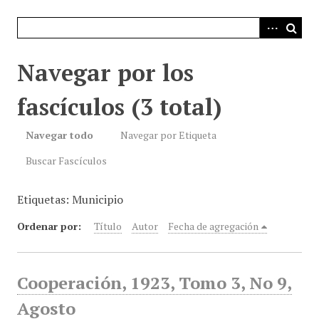
i
n
c
i
Navegar por los
p
a
fascículos (3 total)
l
Navegar todo
Navegar por Etiqueta
Buscar Fascículos
Etiquetas: Municipio
Ordenar por:
Título
Autor
Fecha de agregación
Cooperación, 1923, Tomo 3, No 9,
Agosto