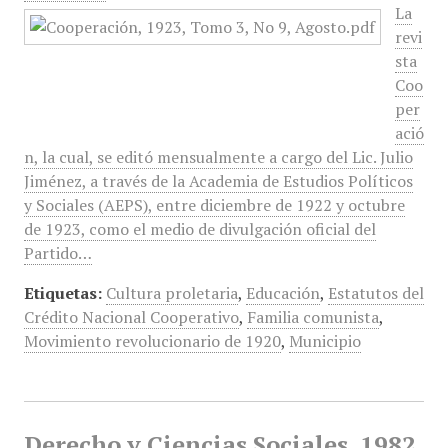
La
revi
sta
Coo
per
ació
n, la cual, se editó mensualmente a cargo del Lic. Julio
Jiménez, a través de la Academia de Estudios Políticos
y Sociales (AEPS), entre diciembre de 1922 y octubre
de 1923, como el medio de divulgación oficial del
Partido…
Etiquetas:
Cultura proletaria
,
Educación
,
Estatutos del
Crédito Nacional Cooperativo
,
Familia comunista
,
Movimiento revolucionario de 1920
,
Municipio
Derecho y Ciencias Sociales, 1982,