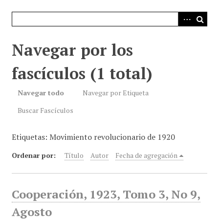
i
n
c
i
Navegar por los
p
a
fascículos (1 total)
l
Navegar todo
Navegar por Etiqueta
Buscar Fascículos
Etiquetas: Movimiento revolucionario de 1920
Ordenar por:
Título
Autor
Fecha de agregación
Cooperación, 1923, Tomo 3, No 9,
Agosto