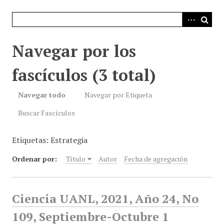
i
n
c
i
Navegar por los
p
a
fascículos (3 total)
l
Navegar todo
Navegar por Etiqueta
Buscar Fascículos
Etiquetas: Estrategia
Ordenar por:
Título
Autor
Fecha de agregación
Ciencia UANL, 2021, Año 24, No
109, Septiembre-Octubre 1