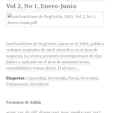
Vol 2, No 1, Enero-Junio
InnOvaciOnes de NegOciOs, inicia en el 2004; publica
trabajos originales de nivel científico en el área de
negocios. La revista presenta investigaciones de tipo
básico y aplicado en el área de administración,
contabilidad y temas afines. El alcance…
Etiquetas:
Capacidad
,
Estrategia
,
Fiscal
,
Inversión
,
Poblacional
,
Servidores
Formatos de Salida
atom
,
csv
,
dc-rdf
,
dcmes-xml
,
json
,
omeka-xml
,
rss2