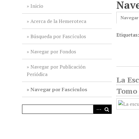
Nave
i
Inicio
n
Navegar
c
Acerca de la Hemeroteca
i
Etiquetas
p
Búsqueda por Fascículos
a
l
Navegar por Fondos
Navegar por Publicación
Periódica
La Esc
Navegar por Fascículos
Tomo 2