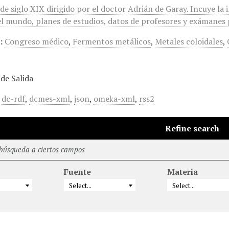
 de siglo XIX dirigido por el doctor Adrián de Garay. Incuye l
el mundo, planes de estudios, datos de profesores y exámanes
:
Congreso médico
,
Fermentos metálicos
,
Metales coloidales
,
de Salida
,
dc-rdf
,
dcmes-xml
,
json
,
omeka-xml
,
rss2
Refine search
 búsqueda a ciertos campos
Fuente
Materia