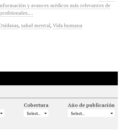
a información y avances médicos más relevantes de
 profeionales.…
Oxidasas
,
salud mental
,
Vida humana
Cobertura
Año de publicación