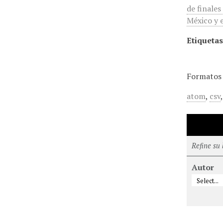
de finales
México y 
Etiquetas
Formatos 
atom
,
csv
Refine su
Autor