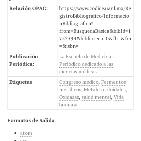
Relación OPAC:
https://www.codice.uanl.mx/Re
gistroBibliografico/Informacio
nBibliografica?
from=BusquedaBasica&bibId=1
752394&biblioteca=0&fb=&fm
=&isbn=
Publicación
La Escuela de Medicina :
Periódica:
Periódico dedicado a las
ciencias médicas
Etiquetas
Congreso médico
,
Fermentos
metálicos
,
Metales coloidales
,
Oxidasas
,
salud mental
,
Vida
humana
Formatos de Salida
atom
csv