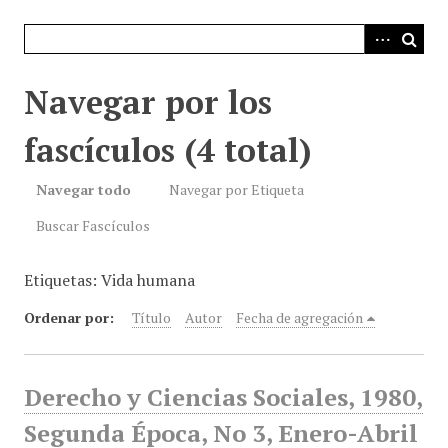
i
n
c
i
Navegar por los
p
a
fascículos (4 total)
l
Navegar todo
Navegar por Etiqueta
Buscar Fascículos
Etiquetas: Vida humana
Ordenar por:
Título
Autor
Fecha de agregación
Derecho y Ciencias Sociales, 1980,
Segunda Época, No 3, Enero-Abril