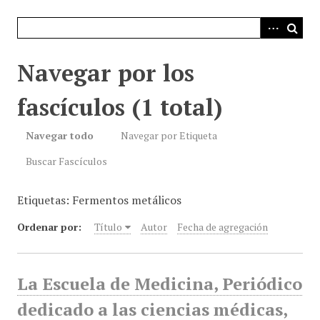
i
n
c
i
Navegar por los
p
a
fascículos (1 total)
l
Navegar todo
Navegar por Etiqueta
Buscar Fascículos
Etiquetas: Fermentos metálicos
Ordenar por:
Título
Autor
Fecha de agregación
La Escuela de Medicina, Periódico
dedicado a las ciencias médicas,