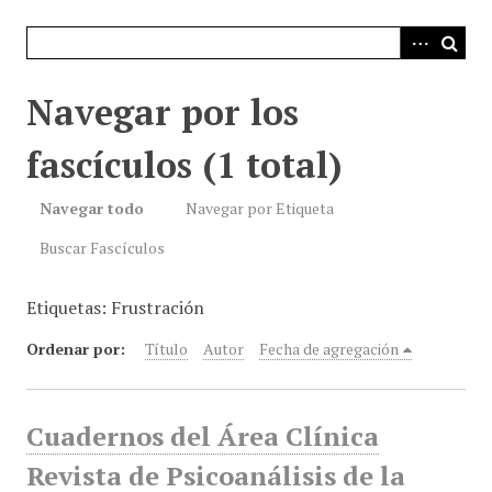
i
n
c
i
Navegar por los
p
a
fascículos (1 total)
l
Navegar todo
Navegar por Etiqueta
Buscar Fascículos
Etiquetas: Frustración
Ordenar por:
Título
Autor
Fecha de agregación
Cuadernos del Área Clínica
Revista de Psicoanálisis de la