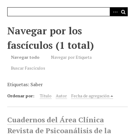
i
n
c
i
Navegar por los
p
a
fascículos (1 total)
l
Navegar todo
Navegar por Etiqueta
Buscar Fascículos
Etiquetas: Saber
Ordenar por:
Título
Autor
Fecha de agregación
Cuadernos del Área Clínica
Revista de Psicoanálisis de la