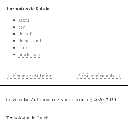
Formatos de Salida
atom
csv
dc-rdf
dcmes-xml
json
omeka-xml
← Elemento Anterior
Próximo elemento →
Universidad Autónoma de Nuevo Léon, (c) 2020-2030 -
Tecnología de
Omeka
.