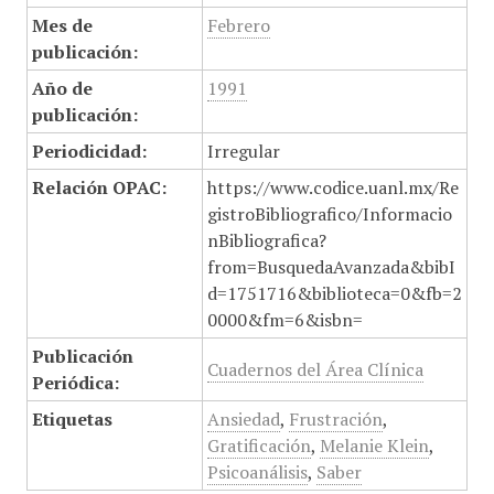
Mes de
Febrero
publicación:
Año de
1991
publicación:
Periodicidad:
Irregular
Relación OPAC:
https://www.codice.uanl.mx/Re
gistroBibliografico/Informacio
nBibliografica?
from=BusquedaAvanzada&bibI
d=1751716&biblioteca=0&fb=2
0000&fm=6&isbn=
Publicación
Cuadernos del Área Clínica
Periódica:
Etiquetas
Ansiedad
,
Frustración
,
Gratificación
,
Melanie Klein
,
Psicoanálisis
,
Saber