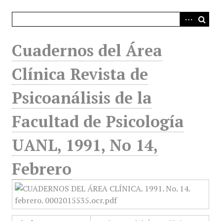
i
n
c
i
Cuadernos del Área
p
a
Clínica Revista de
l
Psicoanálisis de la
Facultad de Psicología
UANL, 1991, No 14,
Febrero