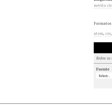
mérito civ
Formatos 
atom
,
csv
Refine su
Fuente