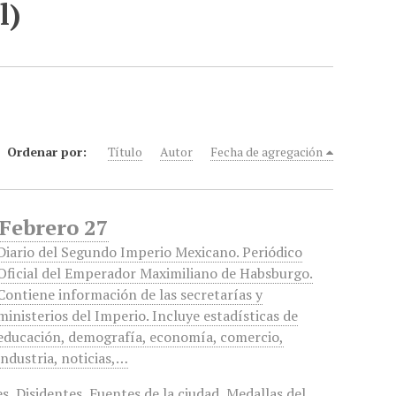
l)
Ordenar por:
Título
Autor
Fecha de agregación
 Febrero 27
Diario del Segundo Imperio Mexicano. Periódico
Oficial del Emperador Maximiliano de Habsburgo.
Contiene información de las secretarías y
ministerios del Imperio. Incluye estadísticas de
educación, demografía, economía, comercio,
industria, noticias,…
es
,
Disidentes
,
Fuentes de la ciudad
,
Medallas del