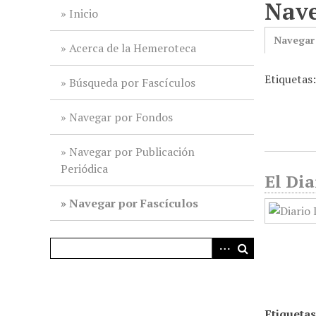
Nave
i
Inicio
n
Navegar
c
Acerca de la Hemeroteca
i
Etiquetas:
p
Búsqueda por Fascículos
a
l
Navegar por Fondos
Navegar por Publicación
Periódica
El Dia
Navegar por Fascículos
Etiquetas