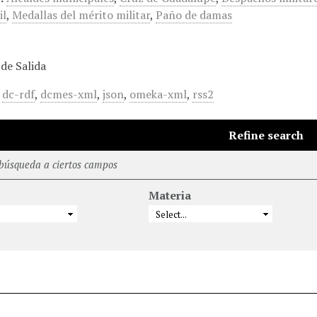
il
,
Medallas del mérito militar
,
Paño de damas
de Salida
,
dc-rdf
,
dcmes-xml
,
json
,
omeka-xml
,
rss2
Refine search
 búsqueda a ciertos campos
Materia