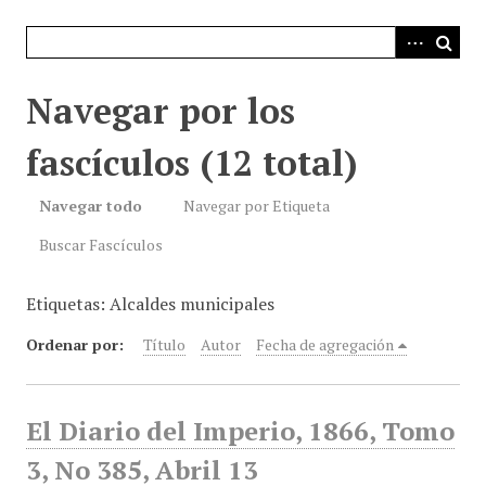
i
n
c
i
Navegar por los
p
a
fascículos (12 total)
l
Navegar todo
Navegar por Etiqueta
Buscar Fascículos
Etiquetas: Alcaldes municipales
Ordenar por:
Título
Autor
Fecha de agregación
El Diario del Imperio, 1866, Tomo
3, No 385, Abril 13