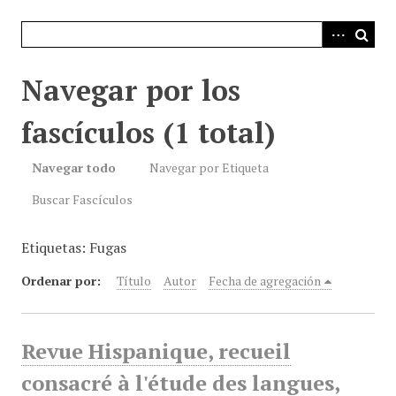
i
n
c
i
Navegar por los
p
a
fascículos (1 total)
l
Navegar todo
Navegar por Etiqueta
Buscar Fascículos
Etiquetas: Fugas
Ordenar por:
Título
Autor
Fecha de agregación
Revue Hispanique, recueil
consacré à l'étude des langues,