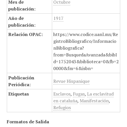
Mes de
Octubre
publicación:
Año de
1917
publicación:
Relación OPAC:
https://www.codice.uanl.mx/Re
gistroBibliografico/Informacio
nBibliografica?
from=BusquedaAvanzada&bibI
d=1752043&biblioteca=0&fb=2
0000&fm=6&isbn=
Publicación
Revue Hispanique
Periódica:
Etiquetas
Esclavos
,
Fugas
,
La esclavitud
en cataluña
,
Manifestación
,
Refugios
Formatos de Salida