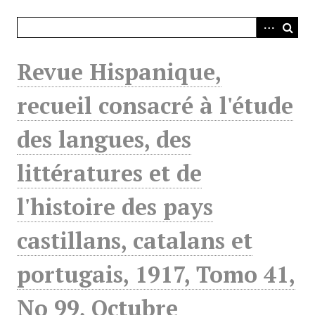
i
n
c
i
Revue Hispanique,
p
a
recueil consacré à l'étude
l
des langues, des
littératures et de
l'histoire des pays
castillans, catalans et
portugais, 1917, Tomo 41,
No 99, Octubre