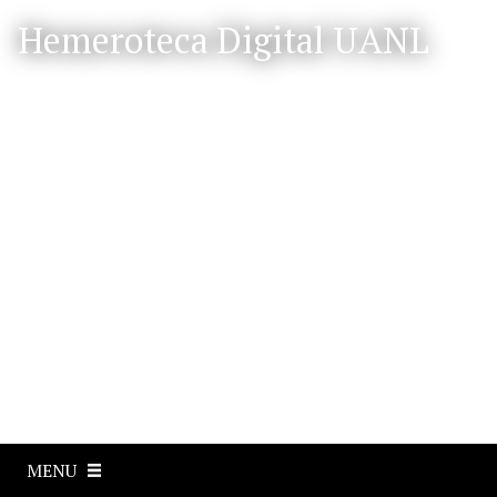
S
Hemeroteca Digital UANL
a
l
t
a
r
a
l
c
o
n
t
e
n
i
d
o
p
MENU
r