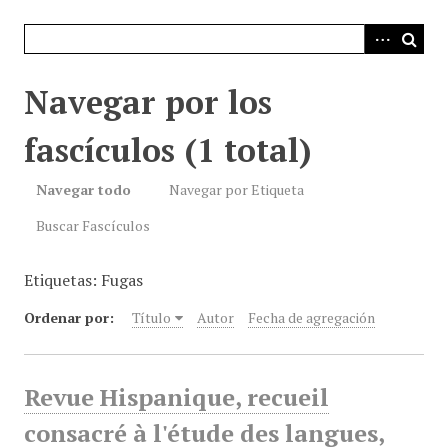
i
n
c
i
Navegar por los
p
a
fascículos (1 total)
l
Navegar todo
Navegar por Etiqueta
Buscar Fascículos
Etiquetas: Fugas
Ordenar por:
Título
Autor
Fecha de agregación
Revue Hispanique, recueil
consacré à l'étude des langues,