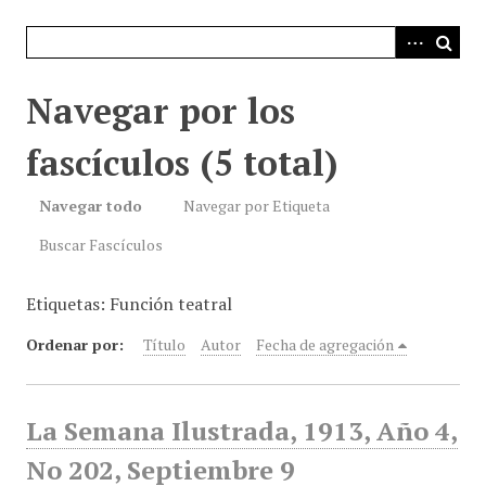
i
n
c
i
Navegar por los
p
a
fascículos (5 total)
l
Navegar todo
Navegar por Etiqueta
Buscar Fascículos
Etiquetas: Función teatral
Ordenar por:
Título
Autor
Fecha de agregación
La Semana Ilustrada, 1913, Año 4,
No 202, Septiembre 9