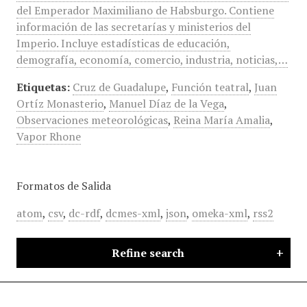
del Emperador Maximiliano de Habsburgo. Contiene
información de las secretarías y ministerios del
Imperio. Incluye estadísticas de educación,
demografía, economía, comercio, industria, noticias,…
Etiquetas:
Cruz de Guadalupe
,
Función teatral
,
Juan
Ortíz Monasterio
,
Manuel Díaz de la Vega
,
Observaciones meteorológicas
,
Reina María Amalia
,
Vapor Rhone
Formatos de Salida
atom
,
csv
,
dc-rdf
,
dcmes-xml
,
json
,
omeka-xml
,
rss2
Refine search