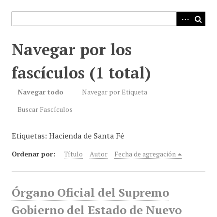
i
n
c
i
Navegar por los
p
a
fascículos (1 total)
l
Navegar todo
Navegar por Etiqueta
Buscar Fascículos
Etiquetas: Hacienda de Santa Fé
Ordenar por:
Título
Autor
Fecha de agregación
Órgano Oficial del Supremo
Gobierno del Estado de Nuevo