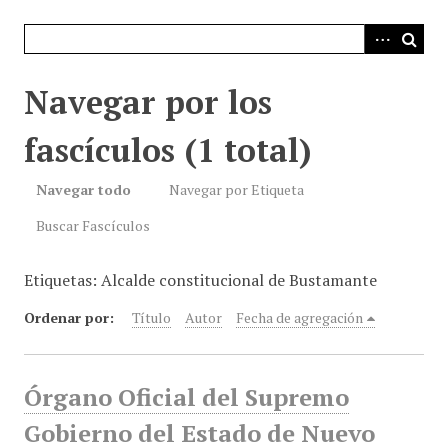
i
n
c
i
Navegar por los
p
a
fascículos (1 total)
l
Navegar todo
Navegar por Etiqueta
Buscar Fascículos
Etiquetas: Alcalde constitucional de Bustamante
Ordenar por:
Título
Autor
Fecha de agregación
Órgano Oficial del Supremo
Gobierno del Estado de Nuevo