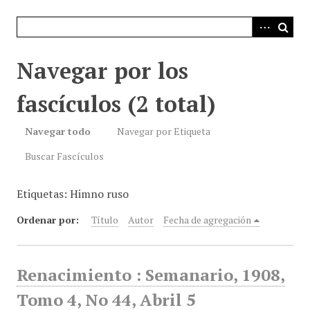
i
n
c
i
Navegar por los
p
a
fascículos (2 total)
l
Navegar todo
Navegar por Etiqueta
Buscar Fascículos
Etiquetas: Himno ruso
Ordenar por:
Título
Autor
Fecha de agregación
Renacimiento : Semanario, 1908,
Tomo 4, No 44, Abril 5