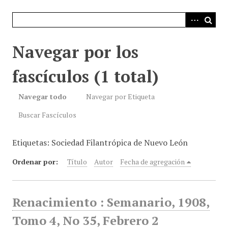
i
n
c
i
Navegar por los
p
a
fascículos (1 total)
l
Navegar todo
Navegar por Etiqueta
Buscar Fascículos
Etiquetas: Sociedad Filantrópica de Nuevo León
Ordenar por:
Título
Autor
Fecha de agregación
Renacimiento : Semanario, 1908,
Tomo 4, No 35, Febrero 2