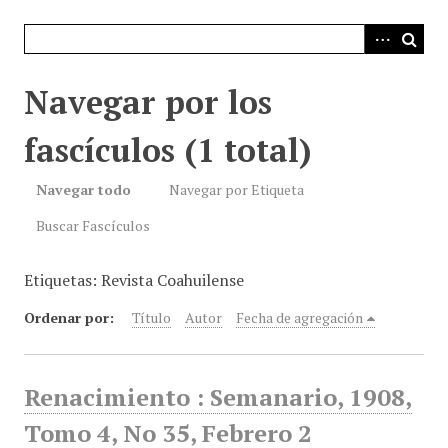
i
n
c
i
Navegar por los
p
a
fascículos (1 total)
l
Navegar todo
Navegar por Etiqueta
Buscar Fascículos
Etiquetas: Revista Coahuilense
Ordenar por:
Título
Autor
Fecha de agregación
Renacimiento : Semanario, 1908,
Tomo 4, No 35, Febrero 2