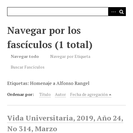
i
n
c
i
Navegar por los
p
a
fascículos (1 total)
l
Navegar todo
Navegar por Etiqueta
Buscar Fascículos
Etiquetas: Homenaje a Alfonso Rangel
Ordenar por:
Título
Autor
Fecha de agregación
Vida Universitaria, 2019, Año 24,
No 314, Marzo